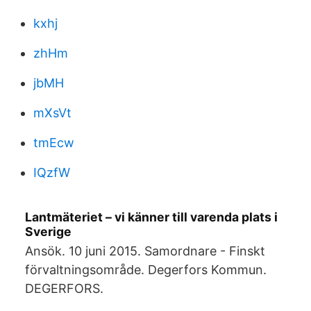
kxhj
zhHm
jbMH
mXsVt
tmEcw
IQzfW
Lantmäteriet – vi känner till varenda plats i
Sverige
Ansök. 10 juni 2015. Samordnare - Finskt
förvaltningsområde. Degerfors Kommun.
DEGERFORS.